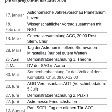
Jahresprogramm der AGG 2026
Astronomische Jahresvorschau Planetarium
17. Januar
Luzern
18.
Wissenschaftlicher Vortrag zusammen mit
Februar
NGG
Generalversammlung AGG, 20:00 Rest.
13. März
Stern, Chur
Tag der Astronomie, offene Sternwarten
28. März
Mirasteilas (nur bei gutem Wetter)
Demonstratorenschulung 1, Theorie
25. April
2. Mai
DV der SAG in Aarau
Sonnenbeobachtung für das Volk auf dem
30. Mai
Kornplatz, Chur, 09:00-12:00
AGG-Vereinsanlass AOT (Verschiebedatum:
20. Juni
5.Juli)
27. Juni
Demonstratorenschulung 2, Praxis
27. Juni
Astromesse Friedrichshafen
Part. SOFI . Tag der offenen Tür AOT
12. August